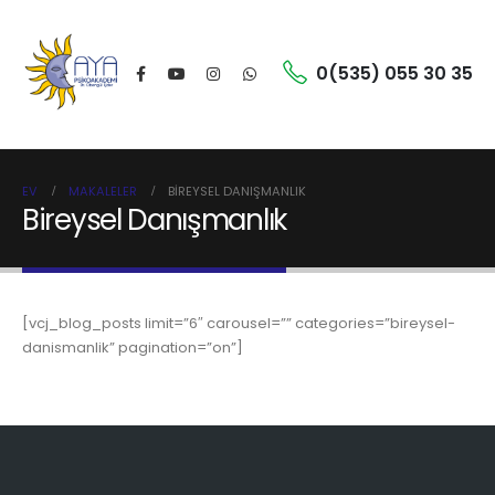
0(535) 055 30 35
EV
MAKALELER
BIREYSEL DANIŞMANLIK
Bireysel Danışmanlık
[vcj_blog_posts limit=”6″ carousel=”” categories=”bireysel-
danismanlik” pagination=”on”]